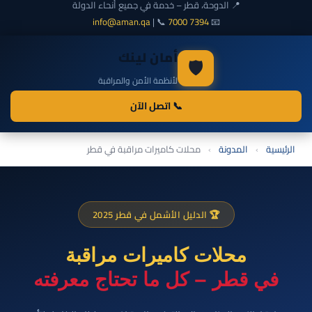
📍 الدوحة، قطر – خدمة في جميع أنحاء الدولة
info@aman.qa
| 📞
7000 7394
📧
أمان لينك
🛡️
لأنظمة الأمن والمراقبة
📞 اتصل الآن
الرئيسية
›
المدونة
›
محلات كاميرات مراقبة في قطر
🏆 الدليل الأشمل في قطر 2025
محلات كاميرات مراقبة
في قطر – كل ما تحتاج معرفته