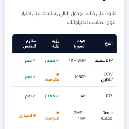
علاوة على ذلك، الجدول التالي يساعدك على اختيار
النوع المناسب لاحتياجاتك:
جودة
رؤية
مقاوم
مشاه
النوع
الصورة
ليلية
للطقس
بُعد
IP لاسلكية
4K – 8MP
✓ ممتاز
✓ نعم
✓ نع
◈
CCTV
1080P
✓ نعم
◈ مح
تناظري
متوسط
PTZ
4K
✓ ممتاز
✓ نعم
✓ نع
◈
2MP –
Dome
◈ اختياري
✓ نع
مخفية
4MP
متوسط