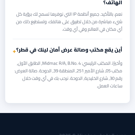
الهاتف؟
نعم، بالتأكيد. جميع أنظمة IP التي نوفرها تسمح لك برؤية كل
شيء مباشرة من خلال تطبيق على هاتفك. وتستطيع ذلك من
أي مكان في العالم وفي أي وقت.
أين يقع مكتب وصالة عرض أمان لينك في قطر؟
وأخيرًا، المكتب الرئيسي: Midmac R/A, B.No. 4, الطابق الأول,
مكتب 05, شارع الأمير 251, المنطقة 39, الدوحة. صالة العرض:
رقم 30, شارع الخليدية, الدوحة. نرحب بك في أي وقت خلال
ساعات العمل.