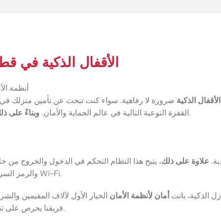
الأقفال الذكية في قط
أنظمة الأ
الأقفال الذكية
ضرورة لا رفاهية. سواء كنت تبحث عن تأمين منزلك في الد
، فإن التحول نحو هذه الأنظمة يضمن لك حماية متكاملة تواكب العصر.
القفزة النوعية التالية في عالم الحماية والأمان.
وبناءً على ذل
ية.
علاوة على ذلك
، يتيح هذا النظام التحكم في الدخول والخروج من خل
والرمز السري، والبطاقة الإلكترونية، أو تطبيق الهاتف الذكي عبر البلوتوث أو شبكة Wi-Fi.
زل الذكية، باتت
أمان لأنظمة الأمان
الخيار الأول لآلاف المقيمين والش
فريقنا يحرص على تقديم أفضل الاستشارات الفنية لضمان اختيار النظام الأنسب لكل عميل.