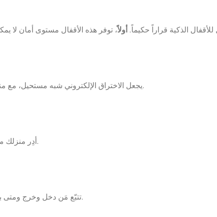
لأقفال الذكية قراراً حكيماً.
أولاً
، توفر هذه الأقفال مستوى أمان لا يمكن
تشفير عسكري المستوى AES-256 يجعل الاختراق الإلكتروني شبه مستحيل، مع منبهات تلقائية عند أي محاولة عبث.
أدِر منزلك من أي مكان في العالم. افتح الباب لضيوفك وأنت في العمل أو في سفر.
، فهي مثالية لأصحاب المنازل والشركات لمراقبة الدخول.
تتبّع مَن دخل وخرج ومتى ب