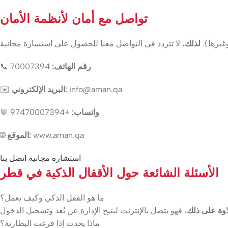
تواصل مع أمان لأنظمة الأمان
غيرها).
لذلك
رقم الهاتف:
70007394
📞
info@aman.qa
البريد الإلكتروني:
✉️
واتساب:
+97470007394
💬
www.aman.qa
الموقع:
🌐
استشارة مجانية
اتصل بنا
الأسئلة الشائعة حول الأقفال الذكية في قطر
ما هو القفل الذكي وكيف يعمل؟
وة على ذلك
ماذا يحدث إذا فرغت البطارية؟