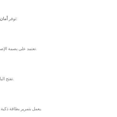
، يمكننا استعراض أبرز هذه الأنواع:
توفر
أمان 
، فهي مثالية للمنازل والمكاتب، حيث تدعم تسجيل عشرات البصمات لأفراد الأسرة أو الموظفين.
تعتمد على بصمة الإصبع ل
، توفر إمكانية تعيين رموز مؤقتة للزوار أو العمال دون الحاجة إلى مشاركة المفاتيح.
تفتح الباب
، يُستخدم هذا النوع على نطاق واسع في الفنادق والمجمعات السكنية والشركات في الدوحة.
يعمل بتمرير بطاقة ذكية أ