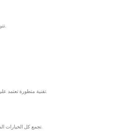
، يمكن مراقبة سجل الدخول، فتح الباب لضيوف، وتلقي إشعارات فورية.
تتي
، توفر هذه الأقفال أعلى مستويات الأمان وتجربة دخول سلسة للغاية.
تقنية متطورة تعتمد عل
، تعتبر هذه الأقفال هي الأكثر مبيعاً في السوق القطري حالياً.
تجمع كل الخيارات ال