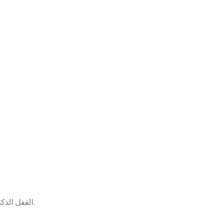
، فهو يتصل بالإنترنت ليتيح الإدارة عن بُعد وتسجيل الدخول.
القفل الذك