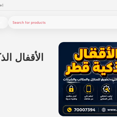
a
|
الأقفال ال