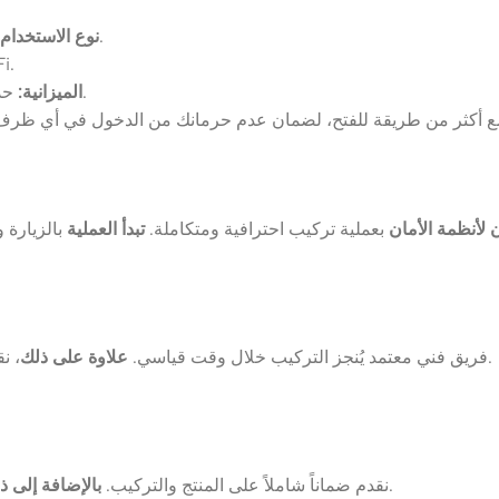
لكل بيئة متطلبات مختلفة من حيث سعة المستخدمين وطرق الدخول.
نوع الاستخدام:
، اختر 
حدد ميزانيتك وسيساعدك فريق أمان على إيجاد أفضل حل بسعر مناسب.
الميزانية:
 لأنظمة الأمان
بعملية تركيب احترافية ومتكاملة.
تبدأ العملية
بالزيارة و
، نقوم بضبط القفل وندربك على جميع وظائفه وطريقة إدارة المستخدمين.
فريق فني معتمد يُنجز التركيب خلال وقت قياسي.
علاوة على ذلك
، نوفر دعماً فنياً على مدار الساعة طوال أيام الأسبوع لضمان راحتك.
نقدم ضماناً شاملاً على المنتج والتركيب.
بالإضافة إلى ذ