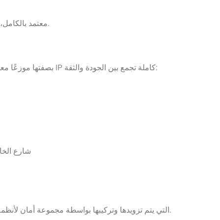
ستحصل على نظام كاميرا IP معتمد بالكامل، محسن وعملي — جاهز لحماية ممتلكاتك.
بصفتها موزعًا معتمدًا من داهوا في قطر، توفر مجموعة أمان لأنظمة الأمن حلول مراقبة IP كاملة تجمع بين الجودة والثقة:
📍 زرنا في المعرض: أ،
نعم. جميع كاميرات داهوا IP التي يتم تزويدها وتركيبها بواسطة مجموعة أمان لأنظمة الأمن معتمدة بالكامل من وزارة الداخلية.