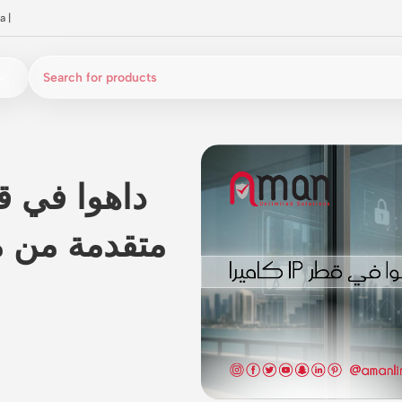
a
|
متقدمة من م