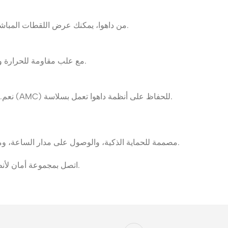
نعم. باستخدام تطبيق DMSS من داهوا، يمكنك عرض اللقطات المباشرة والمُسجلة في أي وقت ومن أي مكان.
بالطبع. تم تصميم كاميرات داهوا IP مع علب مقاومة للحرارة ومقاومة للطقس لتناسب بيئة قطر.
نعم. نحن نقدم خدمات التركيب والصيانة، بالإضافة إلى حزم العقود السنوية (AMC) للحفاظ على أنظمة داهوا تعمل بسلاسة.
عزز أمانك بقوة كاميرات داهوا IP — مصممة للحماية الذكية، والوصول على مدار الساعة، وموثوقية معتمدة من وزارة الداخلية.
اتصل بمجموعة أمان لأنظمة الأمن في قطر اليوم للحصول على استشارة مجانية وعرض أسعار.