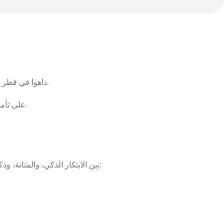
في قطر، الأمان والتكنولوجيا يسيران جنبًا إلى جنب. سواء كان منزلك، مكتبك، أو مبناك التجاري، توفر حلول كاميرات IP داهوا في قطر أفضل حماية متقدمة.
مع جودة صورة عالية، وتحليل مدعوم بالذكاء الاصطناعي، والمراقبة عن بُعد، تساعد كاميرات داهوا IP على تأمين ممتلكاتك على مدار الساعة بكل ثقة.
تجمع كاميرات داهوا IP بين الابتكار الذكي، والمتانة، وذكاء الشبكة لتقديم أداء مراقبة من الدرجة الأولى. إليك لماذا يتم الوثوق بها من قبل الشركات وأصحاب المنازل في قطر: