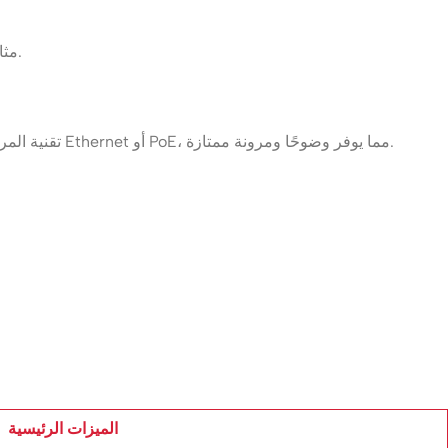
تعد كاميرات داهوا IP مثالية للفيلات، المكاتب، المستودعات، المدارس، المتاجر، ومواقع البناء — حيثما تكون الحاجة إلى حماية على مدار الساعة.
تستخدم كاميرات داهوا IP تقنية المراقبة عبر الشبكة. على عكس الأنظمة التناظرية التقليدية، تقوم هذه الكاميرات بنقل الفيديو عالي الدقة عبر اتصالات Ethernet أو PoE، مما يوفر وضوحًا ومرونة ممتازة.
الميزات الرئيسية