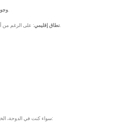
: مع وجودنا في الدوحة، نعرف تمامًا سوق قطر، بما في ذلك احتياجات التنظيم والموافقات من وزارة الداخلية والمعايير المحلية.
وجود
: على الرغم من أن مقرنا في قطر، إلا أننا قادرون على دعم العملاء في جميع أنحاء منطقة الشرق الأوسط وشمال أفريقيا، مما يجعلنا شريكًا استراتيجيًا للتوسع.
نطاق إقليمي
سواء كنت في الدوحة، الخور، لوسيل، أو توسع إلى أسواق الخليج العربي/الشرق الأوسط، فإن اختيار النظام المناسب من داهوا® يحدث فرقًا كبيرًا. بعض مجالات التطبيق: