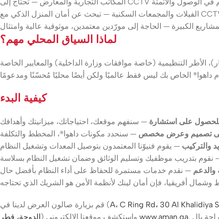
بالإضافة إلى التحكم في الوصول والأتمتة
المشاريع الكبيرة — الحاجة إلى مورّدين معتمدين، موثوقية عالية وامتثال
لماذا السياق المحلي مهم؟
 الأطر التنظيمية (خاصة موافقات وزارة الداخلية) والمعايير الخاصة
كيفية البدء
لحصول على استشارة
ى تصميم وعرض مخصص
يد والتركيب
 والدعم
A، C Ring Rd، 30 Al Khalidiya 
قم بزيارة صالون العرض لدينا في (
www.aman.qa
) واستكشف موقعنا الإلكتروني
الدوحة، قطر