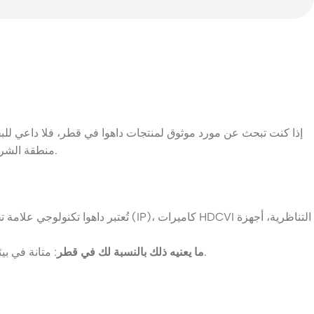
إذا كنت تبحث عن مورد موثوق لمنتجات داهوا في قطر، فلا داعي للبح
منطقة الشرق الأوسط وشمال أفريقيا. بفضل خبرتنا المحلية العميقة وتجهيزاتنا العالمية، نساعد الشركات والمنازل والمؤسسات في تأمين ممتلكاتهم بثقة.
تُعتبر داهوا تكنولوجي علامة تجارية
: متانة في بيئات التحدي (الحرارة والغبار)، أنظمة قابلة للتوسع لتلبية الاحتياجات المتزايدة، وعلامة تجارية موثوقة في المشاريع التجارية والحكومية الكبرى.
ما يعنيه ذلك بالنسبة لك في قطر