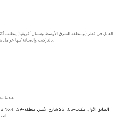
العمل في قطر (ومنطقة الشرق الأوسط وشمال أفريقيا) يتطلب أكثر من
بالتركيب والصيانة كلها عوامل هامة. من خلال الشراكة مع أمان لينك لأنظمة الأمن، فإنك تضمن أن نظام داهوا® الخاص بك ليس فقط عالميًا ولكن أيضًا محليًا مُحسّنًا ومدعومًا.
عندما تبحث عن مورد داهوا® من الدرجة الأولى في قطر ومنطقة الشرق الأوسط وشمال أفريقيا، فإن أمان لينك لأنظمة الأمن هو الشريك الذي تحتاجه.
Midmac R/A، B.No.4، الطابق 
ودعنا نساعدك في تأمين ممتلكاتك بدقة وراحة بال.
. ات