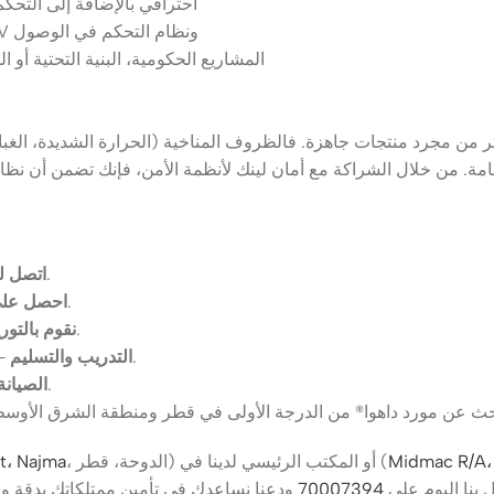
المكاتب التجارية والمعارض — تحتاج إلى CCTV احترافي 
الفيلات والمجمعات السكنية — تبحث عن أمان المنزل الذكي مع CCTV ونظام التحكم في الوصول
المشاريع الحكومية، البنية التحتية أو 
 مجرد منتجات جاهزة. فالظروف المناخية (الحرارة الشديدة، الغبار)،
— سنفهم موقعك، احتياجاتك، ميزانيتك وأهدافك.
اتصل ل
— سنحدد مكونات داهوا®، المخطط والتكلفة.
احصل عل
— يقوم فنيوّنا المعتمدون بتوصيل المعدات وتشغيل النظام.
نقوم بالتور
— نقوم بتدريب موظفيك وتسليم الوثائق وضمان تشغيل النظام بسلاسة.
التدريب والتسليم
— نقدم خدمات مستمرة للحفاظ على أداء النظام بأفضل حال.
الصيانة
الأول، مكتب-05، 251 شارع الأمير، منطقة-39،
، الدوحة، قطر) أو المكتب الرئيسي لدينا في (
St، Najma
صل بنا اليوم على
70007394