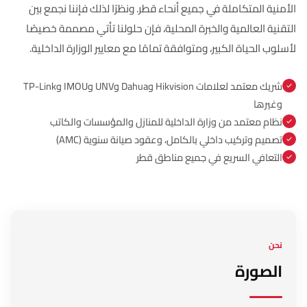
الأمنية المتكاملة في جميع أنحاء قطر. ونظرًا لذلك فإننا نجمع بين
التقنية العالمية والخبرة المحلية، فإن حلولنا تأتي مصممة خصيصًا
لأسلوب الحياة الكبير، ومتوافقة تمامًا مع معايير الوزارة الداخلية.
شريك معتمد لعلامات Hikvision وDahua وUNV وIMOU وTP-Link
وغيرها
نظام معتمد من وزارة الداخلية للمنازل والمؤسسات والكاتب
تصميم وتركيب داخلي بالكامل، وعقود صيانة سنوية (AMC)
التعافي السريع في جميع مناطق قطر
نحن
الصورة