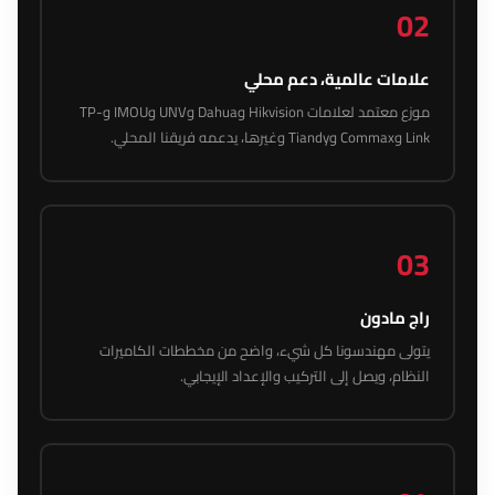
02
علامات عالمية، دعم محلي
موزع معتمد لعلامات Hikvision وDahua وUNV وIMOU وTP-
Link وCommax وTiandy وغيرها، يدعمه فريقنا المحلي.
03
راج مادون
يتولى مهندسونا كل شيء، واضح من مخططات الكاميرات
النظام، ويصل إلى التركيب والإعداد الإيجابي.