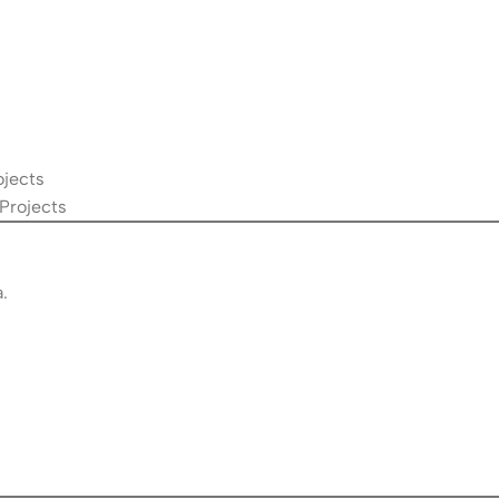
ojects
 Projects
.