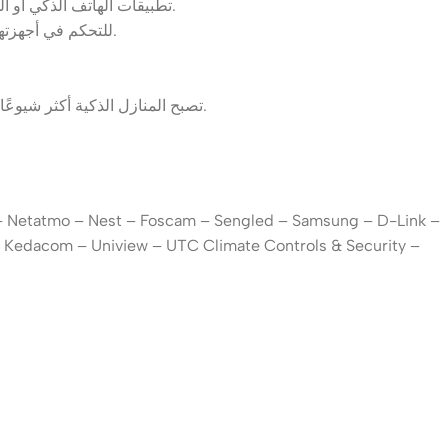
تطبيقات الهاتف الذكي أو الجهاز اللوحي: توفر معظم الشركات المصنعة للأجهزة الذكية تطبيقات للهاتف الذكي أو الجهاز اللوحي تسمح للمستخدمين بالتحكم في أجهزتهم.
المساعدين الصوتيين: يمكن للمستخدمين استخدام المساعدين الصوتيين مثل Alexa أو Google Assistant للتحكم في أجهزتهم الذكية باستخدام الأوامر الصوتية.
تصبح المنازل الذكية أكثر شيوعًا كل يوم، حيث تقدم العديد من المزايا للمستخدمين. إذا كنت تفكر في إنشاء منزل ذكي، فهناك العديد من الموارد المتاحة لمساعدتك على البدء.
– Netatmo – Nest – Foscam – Sengled – Samsung – D-Link –
– Kedacom – Uniview – UTC Climate Controls & Security –