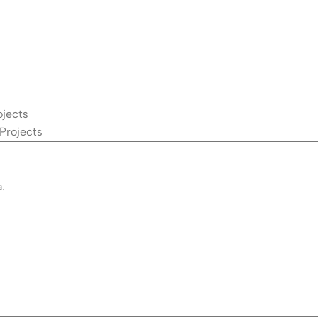
ojects
 Projects
.