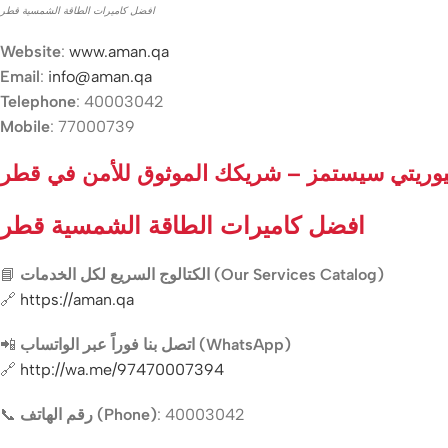
افضل كاميرات الطاقة الشمسية قطر
Website
:
www.aman.qa
Email
:
info@aman.qa
Telephone
: 40003042
Mobile
: 77000739
وريتي سيستمز – شريكك الموثوق للأمن في قطر
افضل كاميرات الطاقة الشمسية قطر
📘
الكتالوج السريع لكل الخدمات (Our Services Catalog)
🔗
https://aman.qa
📲
اتصل بنا فوراً عبر الواتساب (WhatsApp)
🔗
http://wa.me/97470007394
📞
رقم الهاتف (Phone)
: 40003042