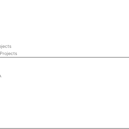
ojects
 Projects
.