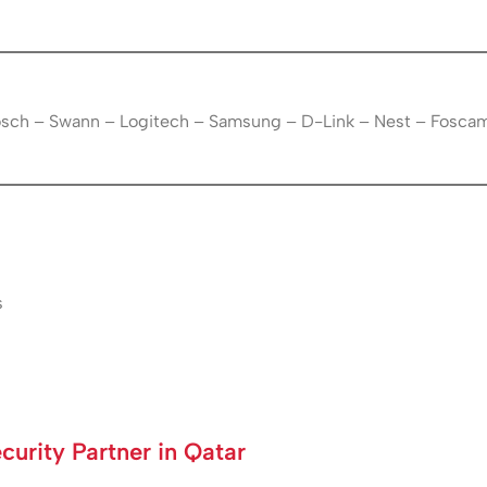
Bosch – Swann – Logitech – Samsung – D-Link – Nest – Fosca
s
urity Partner in Qatar