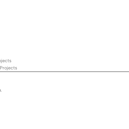
ojects
 Projects
.