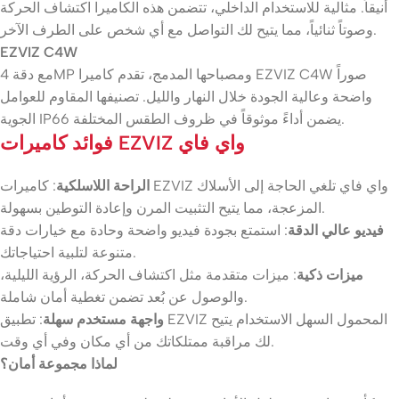
أنيقاً. مثالية للاستخدام الداخلي، تتضمن هذه الكاميرا اكتشاف الحركة
وصوتاً ثنائياً، مما يتيح لك التواصل مع أي شخص على الطرف الآخر.
EZVIZ C4W
مع دقة 4MP ومصباحها المدمج، تقدم كاميرا EZVIZ C4W صوراً
واضحة وعالية الجودة خلال النهار والليل. تصنيفها المقاوم للعوامل
الجوية IP66 يضمن أداءً موثوقاً في ظروف الطقس المختلفة.
فوائد كاميرات EZVIZ واي فاي
الراحة اللاسلكية
: كاميرات EZVIZ واي فاي تلغي الحاجة إلى الأسلاك
المزعجة، مما يتيح التثبيت المرن وإعادة التوطين بسهولة.
فيديو عالي الدقة
: استمتع بجودة فيديو واضحة وحادة مع خيارات دقة
متنوعة لتلبية احتياجاتك.
ميزات ذكية
: ميزات متقدمة مثل اكتشاف الحركة، الرؤية الليلية،
والوصول عن بُعد تضمن تغطية أمان شاملة.
واجهة مستخدم سهلة
: تطبيق EZVIZ المحمول السهل الاستخدام يتيح
لك مراقبة ممتلكاتك من أي مكان وفي أي وقت.
لماذا مجموعة أمان؟