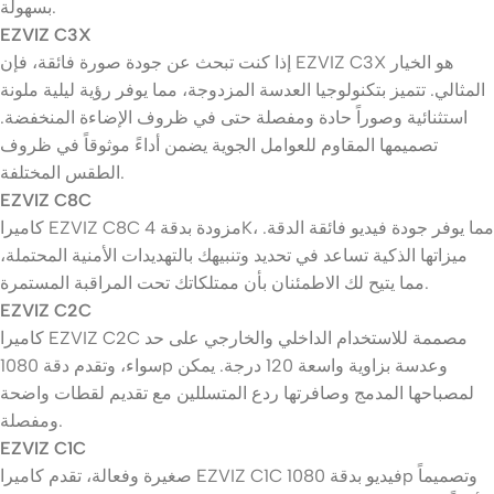
بسهولة.
EZVIZ C3X
إذا كنت تبحث عن جودة صورة فائقة، فإن EZVIZ C3X هو الخيار
المثالي. تتميز بتكنولوجيا العدسة المزدوجة، مما يوفر رؤية ليلية ملونة
استثنائية وصوراً حادة ومفصلة حتى في ظروف الإضاءة المنخفضة.
تصميمها المقاوم للعوامل الجوية يضمن أداءً موثوقاً في ظروف
الطقس المختلفة.
EZVIZ C8C
كاميرا EZVIZ C8C مزودة بدقة 4K، مما يوفر جودة فيديو فائقة الدقة.
ميزاتها الذكية تساعد في تحديد وتنبيهك بالتهديدات الأمنية المحتملة،
مما يتيح لك الاطمئنان بأن ممتلكاتك تحت المراقبة المستمرة.
EZVIZ C2C
كاميرا EZVIZ C2C مصممة للاستخدام الداخلي والخارجي على حد
سواء، وتقدم دقة 1080p وعدسة بزاوية واسعة 120 درجة. يمكن
لمصباحها المدمج وصافرتها ردع المتسللين مع تقديم لقطات واضحة
ومفصلة.
EZVIZ C1C
صغيرة وفعالة، تقدم كاميرا EZVIZ C1C فيديو بدقة 1080p وتصميماً