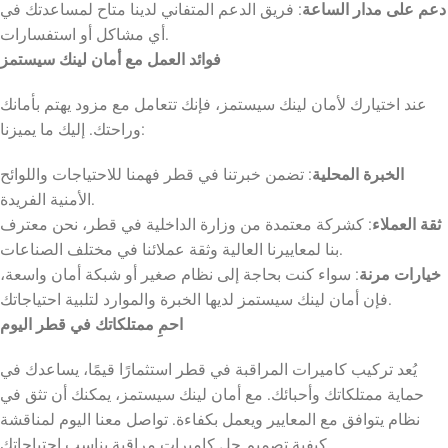
دعم على مدار الساعة
: فريق الدعم المتفاني لدينا متاح لمساعدتك في
أي مشاكل أو استفسارات.
فوائد العمل مع أمان لينك سيستمز
عند اختيارك لأمان لينك سيستمز، فإنك تتعامل مع مزود يهتم بأمانك
وراحتك. إليك ما يميزنا:
الخبرة المحلية
: تضمن خبرتنا في قطر فهمنا للاحتياجات واللوائح
الأمنية الفريدة.
ثقة العملاء
: كشركة معتمدة من وزارة الداخلية في قطر، نحن معترف
بنا لمعاييرنا العالية وثقة عملائنا في مختلف الصناعات.
خيارات مرنة
: سواء كنت بحاجة إلى نظام صغير أو شبكة أمان واسعة،
فإن أمان لينك سيستمز لديها الخبرة والموارد لتلبية احتياجاتك.
احمِ ممتلكاتك في قطر اليوم
يُعد تركيب كاميرات المراقبة في قطر استثمارًا قيمًا، يساعدك في
حماية ممتلكاتك وأحبائك. مع أمان لينك سيستمز، يمكنك أن تثق في
نظام يتوافق مع المعايير ويعمل بكفاءة. تواصل معنا اليوم لمناقشة
كيفية تصميم حل كاميرات مراقبة يناسب احتياجاتك.