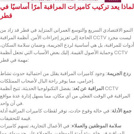
لماذا يعد تركيب كاميرات المراقبة أمرًا أساسيًا في
قطر
النمو الاقتصادي السريع والتوسع العمراني المتزايد في قطر قد زاد من
الحاجة إلى تعزيز إجراءات الأمن. أنظمة المراقبة CCTV ليست مجرد
أدوات للمراقبة، بل هي أساسية لردع الجريمة، وضمان سلامة السكان،
وحماية الأصول القيمة. إليك بعض الأسباب التي تجعل أنظمة CCTV
مهمة في قطر:
ردع الجريمة
: وجود كاميرات المراقبة يقلل من احتمالية حدوث نشاط
إجرامي، مما يوفر راحة البال لأصحاب الممتلكات.
المراقبة عن بُعد
: بفضل التكنولوجيا الحديثة، تتيح أنظمة CCTV
المراقبة في الوقت الفعلي من أي مكان، مما يسهل إدارة عدة مواقع
في آن واحد.
جمع الأدلة
: في حالة وقوع حادث، توفر لقطات كاميرات المراقبة أدلة
قيمة للتحقيقات.
سلامة الموظفين والعملاء
: في الأعمال التجارية، تسهم كاميرات
المراقبة في خلق بيئة آمنة للموظفين والعملاء على حد سواء، مما