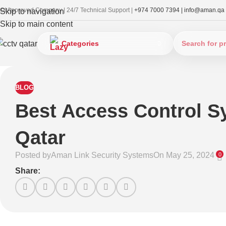
OI Approved Company | 24/7 Technical Support |
+974 7000 7394 |
info@aman.qa
Skip to navigation
Skip to main content
Categories
BLOG
Best Access Control S
Qatar
Posted by
Aman Link Security Systems
On May 25, 2024
0
Share: