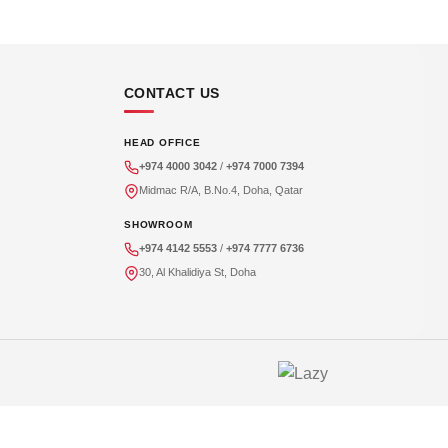
CONTACT US
HEAD OFFICE
+974 4000 3042
/
+974 7000 7394
Midmac R/A, B.No.4, Doha, Qatar
SHOWROOM
+974 4142 5553
/
+974 7777 6736
30, Al Khalidiya St, Doha