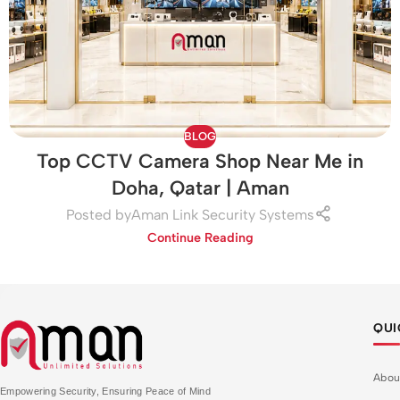
BLOG
Top CCTV Camera Shop Near Me in
Doha, Qatar | Aman
Posted by
Aman Link Security Systems
Continue Reading
QUI
Abou
Empowering Security, Ensuring Peace of Mind