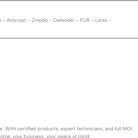
m – Amcrest – Zmodo – Defender – FLIR – Lorex –
. With certified products, expert technicians, and full MOI
ome, your business, your peace of mind.