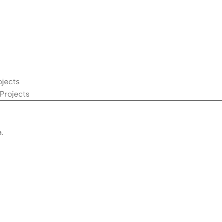
ojects
 Projects
.