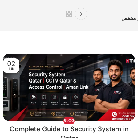
ر مخفض
02
JUN
BLOG
Complete Guide to Security System in