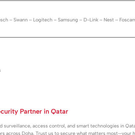
Bosch – Swann – Logitech – Samsung – D-Link – Nest – Fosca
s
urity Partner in Qatar
surveillance, access control, and smart technologies in Qatar
rs across Doha. Trust us to secure what matters most—your h