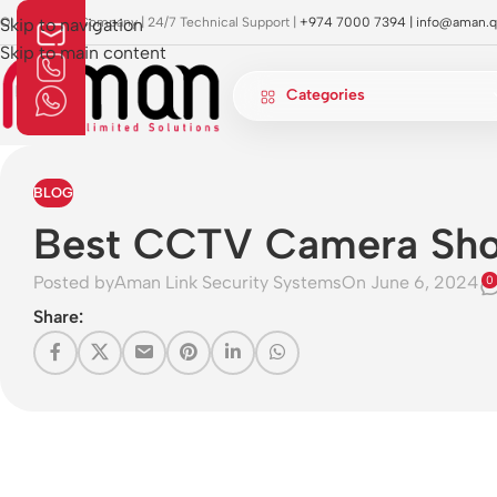
OI Approved Company | 24/7 Technical Support |
Skip to navigation
+974 7000 7394 |
info@aman.q
Skip to main content
Categories
BLOG
Best CCTV Camera Sho
Posted by
Aman Link Security Systems
On June 6, 2024
0
Share: