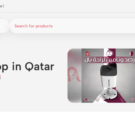
a
|
p in Qatar