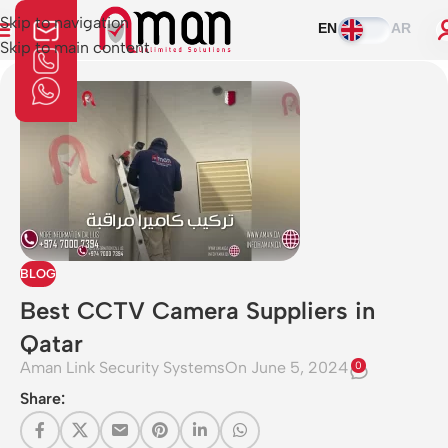
Skip to navigation
EN
AR
Skip to main content
BLOG
Best CCTV Camera Suppliers in
Qatar
Aman Link Security Systems
On June 5, 2024
0
Share: