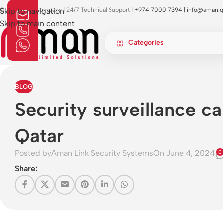
OI Approved Company | 24/7 Technical Support |
Skip to navigation
+974 7000 7394 |
info@aman.q
Skip to main content
Categories
BLOG
Security surveillance c
Qatar
Posted by
Aman Link Security Systems
On June 4, 2024
0
Share: