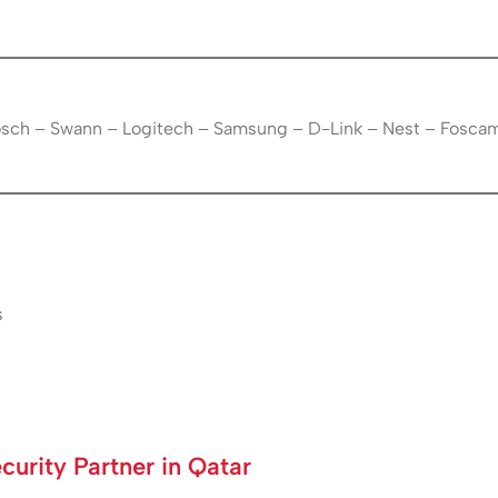
Bosch – Swann – Logitech – Samsung – D-Link – Nest – Fosca
s
urity Partner in Qatar