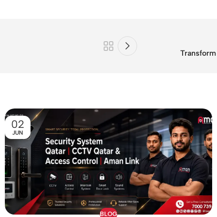
Transform
02
JUN
BLOG