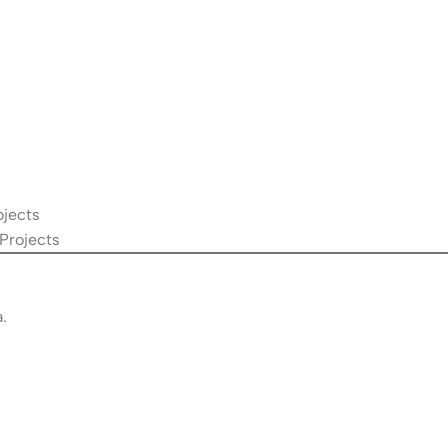
ojects
 Projects
.