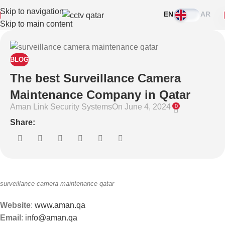
Skip to navigation
EN
AR
Skip to main content
BLOG
The best Surveillance Camera
Maintenance Company in Qatar
Aman Link Security Systems
On June 4, 2024
0
Share:
surveillance camera maintenance qatar
Website
:
www.aman.qa
Email
:
info@aman.qa