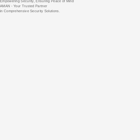
Empowering Security, Ensuring Peace of Mind
AMAN - Your Trusted Partner
in Comprehensive Security Solutions.